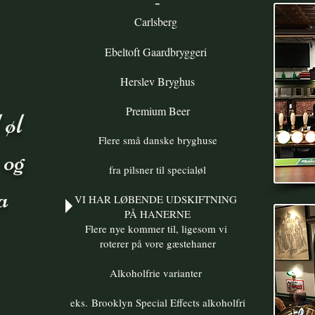
-
Carlsberg
Ebeltoft Gaardbryggeri
Herslev Bryghus
Premium Beer
 øl
Flere små danske bryghuse
 og
fra pilsner til specialøl
a
VI HAR LØBENDE UDSKIFTNING
PÅ HANERNE
Flere nye kommer til, ligesom vi
roterer på vore gæstehaner
Alkoholfrie varianter
eks.
Brooklyn Special Effects alkoholfri