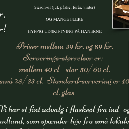
Sæson-øl (jul, påske, forår, vinter)
r,
OG MANGE FLERE
r!
HYPPIG UDSKIFTNING PÅ HANERNE
Priser mellem 39 kr. og 89 kr.
Serverings-størrelser er:
mellem 40 cl - stor 50/60 cl.
små 25/33 cl. Standard-servering er 4
cl. glas
Vi har et fint udvalg i flaskeøl fra ind- o
udland, som spænder lige fra små lokal