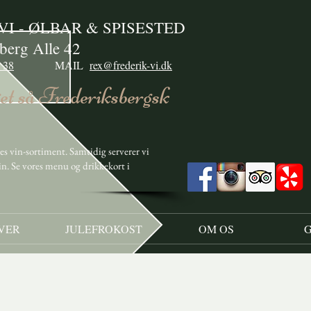
k VI - ØLBAR & SPISESTED
berg Alle 42
 38
MAIL
rex@frederik-vi.dk
t så Frederiksbergsk
s vin-sortiment. Samtidig serverer vi
vin. Se vores menu og drikkekort i
VER
JULEFROKOST
OM OS
G