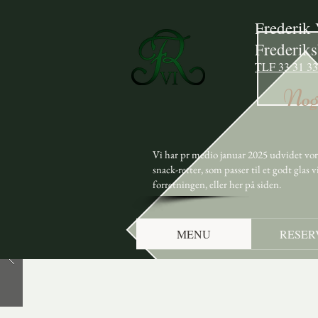
Frederi
Frederiks
TLF 33 31 33
Noge
Vi har pr medio januar 2025 udvidet vore
snack-retter, som passer til et godt glas 
forretningen, eller her på siden.
MENU
RESER