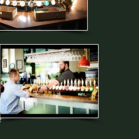
0
g
e